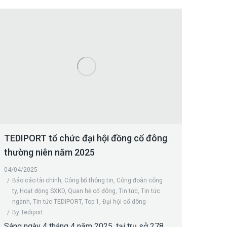
TEDIPORT tổ chức đại hội đồng cổ đông
thường niên năm 2025
04/04/2025
Báo cáo tài chính
,
Công bố thông tin
,
Công đoàn công
ty
,
Hoạt động SXKD
,
Quan hệ cổ đông
,
Tin tức
,
Tin tức
ngành
,
Tin tức TEDIPORT
,
Top 1
,
Đại hội cổ đông
By
Tediport
Sáng ngày 4 tháng 4 năm 2025, tại trụ sở 278