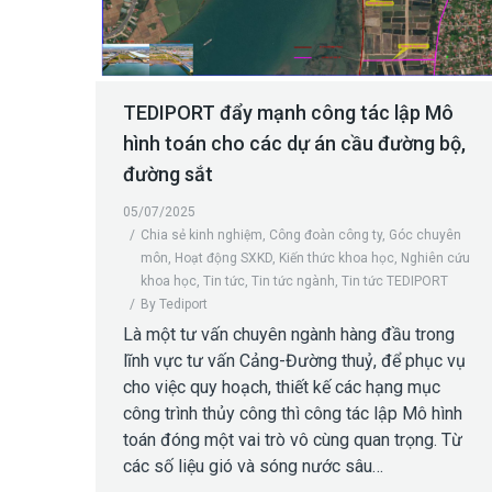
TEDIPORT đẩy mạnh công tác lập Mô
hình toán cho các dự án cầu đường bộ,
đường sắt
05/07/2025
Chia sẻ kinh nghiệm
,
Công đoàn công ty
,
Góc chuyên
môn
,
Hoạt động SXKD
,
Kiến thức khoa học
,
Nghiên cứu
khoa học
,
Tin tức
,
Tin tức ngành
,
Tin tức TEDIPORT
By
Tediport
Là một tư vấn chuyên ngành hàng đầu trong
lĩnh vực tư vấn Cảng-Đường thuỷ, để phục vụ
cho việc quy hoạch, thiết kế các hạng mục
công trình thủy công thì công tác lập Mô hình
toán đóng một vai trò vô cùng quan trọng. Từ
các số liệu gió và sóng nước sâu…