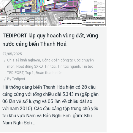
TEDIPORT lập quy hoạch vùng đất, vùng
nước cảng biển Thanh Hoá
27/05/2025
Chia sẻ kinh nghiệm
,
Công đoàn công ty
,
Góc chuyên
môn
,
Hoạt động SXKD
,
Tin tức
,
Tin tức ngành
,
Tin tức
TEDIPORT
,
Top 1
,
Đoàn thanh niên
By
Tediport
Hệ thống cảng biển Thanh Hóa hiện có 28 cầu
cảng cứng với tổng chiều dài 5.343 m (gấp gần
06 lần về số lượng và 05 lần về chiều dài so
với năm 2010). Các cầu cảng tập trung chủ yếu
tại khu vực Nam và Bắc Nghi Sơn, gồm: Khu
Nam Nghi Sơn…