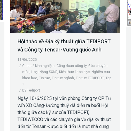
Hội thảo về Địa kỹ thuật giữa TEDIPORT
và Công ty Tensar-Vương quốc Anh
11/06/2025
Chia sẻ kinh nghiệm
,
Công đoàn công ty
,
Góc chuyên
môn
,
Hoạt động SXKD
,
Kiến thức khoa học
,
Nghiên cứu
khoa học
,
Tin tức
,
Tin tức ngành
,
Tin tức TEDIPORT
,
Top
1
By
Tediport
Ngày 10/6/2025 tại văn phòng Công ty CP Tư
vấn XD Cảng-Đường thuỷ đã diễn ra buổi Hội
thảo giữa các kỹ sư của TEDIPORT,
TEDIWECCO và các chuyên gia về địa kỹ thuật
đến từ Tensar. Được biết đến là một nhà cung