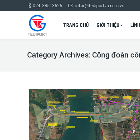
024. 38513626
infor@tediportvn.com.vn
TRANG CHỦ
GIỚI THIỆU
LĨN
Category Archives:
Công đoàn cô