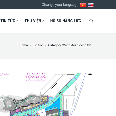
Change your language:
TIN TỨC
THƯ VIỆN
HỒ SƠ NĂNG LỰC
Home
Tin tức
Category "Công đoàn công ty"