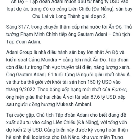
Ấn Độ –
Tập đoàn Adani muốn đầu tư hàng tỷ USD vào
loạt dự án, trong đó có cảng Liên Chiểu (Đà Nẵng), sân bay
Chu Lai và Long Thành giai đoạn 2.
Sáng 31/7, trong chuyến thăm cấp nhà nước tới Ấn Độ, Thủ
tướng Phạm Minh Chính tiếp ông Gautam Adani – Chủ tịch
Tập đoàn Adani.
Adani Group là nhà điều hành sân bay lớn nhất Ấn Độ và
kiểm soát Cảng Mundra – cảng lớn nhất Ấn Độ. Tập đoàn
còn đầu tư trong lĩnh vực truyền tải điện, năng lượng xanh.
Ông Gautam Adani, 61 tuổi, từng là người giàu nhất châu Á
và thứ ba thế giới với khối tài sản hơn
150 tỷ USD vào
t
háng 9/2022. Theo bảng xếp hạng mới nhất của
Forbes
,
ông hiện giàu thứ hai châu Á với tài sản 87,6 tỷ USD, xếp
sau người đồng hương Mukesh Ambani.
Tại cuộc gặp, Chủ tịch Tập đoàn Adani cho biết đang đề
xuất đầu tư vào cảng Liên Chiểu (Đà Nẵng), với tổng vốn
dự kiến 2 tỷ USD. Cảng biển này được kỳ vọng hoàn thiện
hệ sinh thái logistics cho Đà Nẵng, khu vực miền Trung.