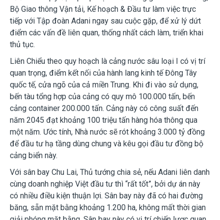
Bộ Giao thông Vận tải, Kế hoạch & Đầu tư làm việc trực
tiếp với Tập đoàn Adani ngay sau cuộc gặp, để xử lý dứt
điểm các vấn đề liên quan, thống nhất cách làm, triển khai
thủ tục.
Liên Chiểu theo quy hoạch là cảng nước sâu loại I có vị trí
quan trọng, điểm kết nối của hành lang kinh tế Đông Tây
quốc tế, cửa ngõ của cả miền Trung. Khi đi vào sử dụng,
bến tàu tổng hợp của cảng có quy mô 100.000 tấn, bến
cảng container 200.000 tấn. Cảng này có công suất đến
năm 2045 đạt khoảng 100 triệu tấn hàng hóa thông qua
một năm. Ước tính, Nhà nước sẽ rót khoảng 3.000 tỷ đồng
để đầu tư hạ tầng dùng chung và kêu gọi đầu tư đồng bộ
cảng biển này.
Với sân bay Chu Lai, Thủ tướng chia sẻ, nếu Adani liên danh
cùng doanh nghiệp Việt đầu tư thì “rất tốt”, bởi dự án này
có nhiều điều kiện thuận lợi. Sân bay này đã có hai đường
băng, sẵn mặt bằng khoảng 1.200 ha, không mất thời gian
giải phóng mặt bằng. Sân bay này có vị trí chiến lược quan