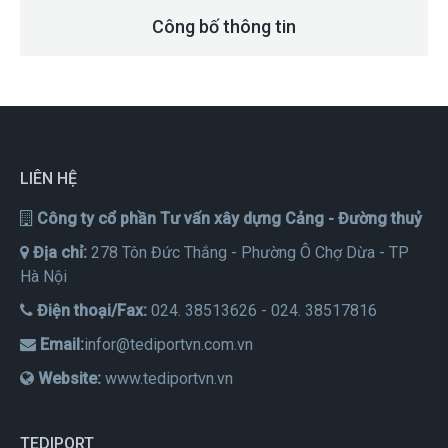
Công bố thông tin
LIÊN HỆ
Công ty cổ phần Tư vấn xây dựng Cảng - Đường thuỷ
Địa chỉ:
278 Tôn Đức Thắng - Phường Ô Chợ Dừa - TP
Hà Nội
Điện thoại/Fax:
024. 38513626 - 024. 38517816
Email:
infor@tediportvn.com.vn
Website:
www.tediportvn.vn
TEDIPORT