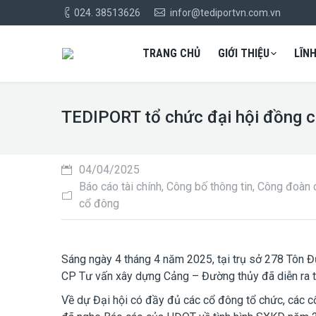
024. 38513626
infor@tediportvn.com.vn
TRANG CHỦ
GIỚI THIỆU
LĨN
TEDIPORT tổ chức đại hội đồng 
04/04/2025
Báo cáo tài chính
,
Công bố thông tin
,
Công đoàn 
cổ đông
Sáng ngày 4 tháng 4 năm 2025, tại trụ sở 278 Tôn 
CP Tư vấn xây dựng Cảng – Đường thủy đã diễn ra tr
Về dự Đại hội có đầy đủ các cổ đông tổ chức, các cổ