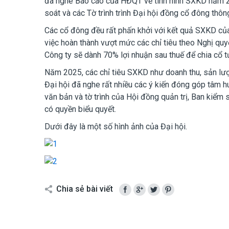
đã nghe Báo cáo của HĐQT về tình hình SXKD năm 
soát và các Tờ trình trình Đại hội đồng cổ đông thôn
Các cổ đông đều rất phấn khởi với kết quả SXKD của
việc hoàn thành vượt mức các chỉ tiêu theo Nghị quy
Công ty sẽ dành 70% lợi nhuận sau thuế để chia cổ t
Năm 2025, các chỉ tiêu SXKD như doanh thu, sản lượ
Đại hội đã nghe rất nhiều các ý kiến đóng góp tâm h
văn bản và tờ trình của Hội đồng quản trị, Ban kiểm
có quyền biểu quyết.
Dưới đây là một số hình ảnh của Đại hội.
Chia sẻ bài viết