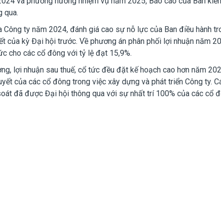
2024 và phương hướng nhiệm vụ năm 2025, Báo cáo của Ban kiể
g qua.
 Công ty năm 2024, đánh giá cao sự nỗ lực của Ban điều hành tr
ết của kỳ Đại hội trước. Về phương án phân phối lợi nhuận năm 2
ức cho các cổ đông với tỷ lệ đạt 15,9%.
ng, lợi nhuận sau thuế, cổ tức đều đặt kế hoạch cao hơn năm 202
uyết của các cổ đông trong việc xây dựng và phát triển Công ty. C
 soát đã được Đại hội thông qua với sự nhất trí 100% của các cổ 