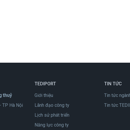
TEDIPORT
TIN TỨC
g thuỷ
Giới thiệu
Tin tức ngàn
- TP Hà Nội
Lãnh đạo công ty
Tin tức TED
Lịch sử phát triển
Năng lực công ty