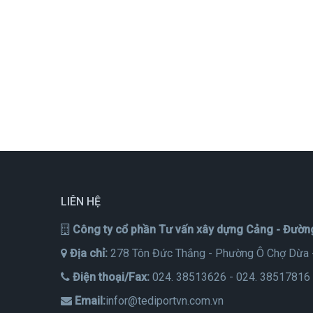
LIÊN HỆ
Công ty cổ phần Tư vấn xây dựng Cảng - Đườn
Địa chỉ:
278 Tôn Đức Thắng - Phường Ô Chợ Dừa 
Điện thoại/Fax:
024. 38513626 - 024. 38517816
Email:
infor@tediportvn.com.vn