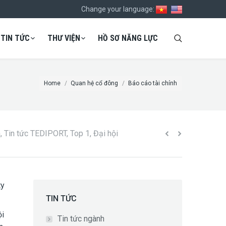
Change your language:
TIN TỨC
THƯ VIỆN
HỒ SƠ NĂNG LỰC
You are here:
Home
Quan hệ cổ đông
Báo cáo tài chính
h
,
Tin tức TEDIPORT
,
Top 1
,
Đại hội
ty
TIN TỨC
ội
Tin tức ngành