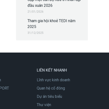
đầu xuân 2026
21/01/2026
Tham gia hội khoẻ TEDI năm
2025
31/12/2025
LIÊN KẾT NHANH
h
Lĩnh vực kinh doanh
IPORT
Quan hệ cổ đông
Dự án tiêu biểu
Thư viện