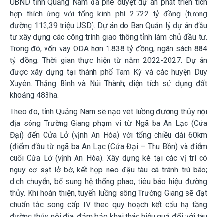
UBND tỉnh Quảng Nam đã phê duyệt dự án phát triển tích
hợp thích ứng với tổng kinh phí 2.722 tỷ đồng (tương
đường 113,39 triệu USD). Dự án do Ban Quản lý dự án đầu
tư xây dựng các công trình giao thông tỉnh làm chủ đầu tư.
Trong đó, vốn vay ODA hơn 1.838 tỷ đồng, ngân sách 884
tỷ đồng. Thời gian thực hiện từ năm 2022-2027. Dự án
được xây dựng tại thành phố Tam Kỳ và các huyện Duy
Xuyên, Thăng Bình và Núi Thành; diện tích sử dụng đất
khoảng 483ha.
Theo đó, tỉnh Quảng Nam sẽ nạo vét luồng đường thủy nội
địa sông Trường Giang phạm vi từ Ngã ba An Lạc (Cửa
Đại) đến Cửa Lở (vịnh An Hòa) với tổng chiều dài 60km
(điểm đầu từ ngã ba An Lạc (Cửa Đại – Thu Bồn) và điểm
cuối Cửa Lở (vịnh An Hòa). Xây dựng kè tại các vị trí có
nguy cơ sạt lở bờ, kết hợp neo đậu tàu cá tránh trú bão;
dịch chuyển, bổ sung hệ thống phao, tiêu báo hiệu đường
thủy. Khi hoàn thiện, tuyến luồng sông Trường Giang sẽ đạt
chuẩn tắc sông cấp IV theo quy hoạch kết cấu hạ tầng
đường thủy nội địa, đảm bảo khai thác hiệu quả đối với tàu