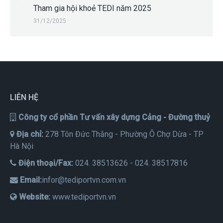
Tham gia hội khoẻ TEDI năm 2025
31/12/2025
LIÊN HỆ
Công ty cổ phần Tư vấn xây dựng Cảng - Đường thuỷ
Địa chỉ:
278 Tôn Đức Thắng - Phường Ô Chợ Dừa - TP
Hà Nội
Điện thoại/Fax:
024. 38513626 - 024. 38517816
Email:
infor@tediportvn.com.vn
Website:
www.tediportvn.vn