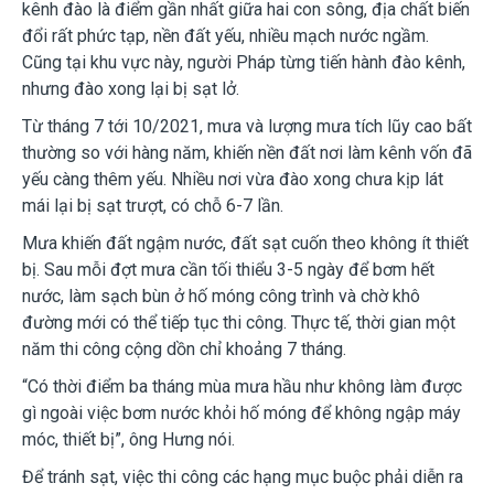
kênh đào là điểm gần nhất giữa hai con sông, địa chất biến
đổi rất phức tạp, nền đất yếu, nhiều mạch nước ngầm.
Cũng tại khu vực này, người Pháp từng tiến hành đào kênh,
nhưng đào xong lại bị sạt lở.
Từ tháng 7 tới 10/2021, mưa và lượng mưa tích lũy cao bất
thường so với hàng năm, khiến nền đất nơi làm kênh vốn đã
yếu càng thêm yếu. Nhiều nơi vừa đào xong chưa kịp lát
mái lại bị sạt trượt, có chỗ 6-7 lần.
Mưa khiến đất ngậm nước, đất sạt cuốn theo không ít thiết
bị. Sau mỗi đợt mưa cần tối thiểu 3-5 ngày để bơm hết
nước, làm sạch bùn ở hố móng công trình và chờ khô
đường mới có thể tiếp tục thi công. Thực tế, thời gian một
năm thi công cộng dồn chỉ khoảng 7 tháng.
“Có thời điểm ba tháng mùa mưa hầu như không làm được
gì ngoài việc bơm nước khỏi hố móng để không ngập máy
móc, thiết bị”, ông Hưng nói.
Để tránh sạt, việc thi công các hạng mục buộc phải diễn ra