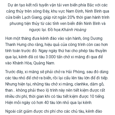
Dự án tạo kết nối tuyến vận tải ven biển phía Bắc với các
cảng thủy trên sông Đáy, khu vực Nam Định, Ninh Bình qua
cửa biển Lạch Giang, giúp rút ngắn 20% thời gian hành trình
phương tiện thủy từ các tỉnh ven biển đến Ninh Bình và
ngược lại. Đồ họa:
Khánh Hoàng
Hơn một tháng đưa kênh đào vào vận hành, ông Dương
Thanh Hưng cho rằng, hiệu quả của công trình còn cao hơn
tính toán trước đó. Ngay ngày thứ hai cho phép tàu thuyền
qua lại, kênh đã có tàu 3.000 tấn chở xi măng đi qua để
vào Khánh Hòa, Quảng Nam.
Trước đây, xi măng sẽ phải chở ra Hải Phòng, sau đó dùng
các tàu nhỏ để chở ra biển, rồi lại cẩu lên tàu lớn để đi tiếp.
Nhưng hiện tại, những tàu chở xi măng, clanhke, dăm gỗ,
than… không phải theo lộ trình này nên tiết kiệm được rất
nhiều chi phí, thời gian khi có tàu tiết kiệm được 10 tiếng.
Hiện mỗi ngày có hơn 40 tàu lớn nhỏ qua lại kênh.
Ngoài cắt giảm được chi phí cho các chủ tàu, kênh đào