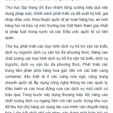
Thứ hai
, tập trung chỉ đạo nhằm tăng cường hiệu quả xây
dựng pháp luật, chính sách phát triển và đề xuất ký kết, gia
nhập điều ước, thỏa thuận quốc tế an toàn hàng hải, an ninh
hàng hải và bảo vệ môi trường mà Việt Nam tham gia, nhất
là pháp luật trong nước và các Điều ước quốc tế có l
iên
quan.
Thứ ba,
phát triển các loại hình dịch vụ hỗ trợ vận tải biển,
dịch vụ logistic dịch vụ vận tải đa phương thức; Nâng cao
chất lượng các loại hình dịch vụ hỗ trợ vận tải biển, dịch vụ
logistic, dịch vụ vận tải đa phương thức; Phát triển các
trung tâm phân phối hàng hoá gắn liền với các bến cảng
container, đặc biệt là ở các cảng cửa ngõ, cảng trung
chuyển quốc tế; Áp dụng công nghệ thông tin vào quản lý,
điều hành và các hoạt động của các dịch vụ một cách có
hiệu quả; Từng bước xây dựng thương hiệu tốt, nâng cao
chất lượng dịch vụ ngang tầm với các nước trong khu vực
để thu hút chủ hàng sử dụng tàu của mình vận chuyển hàng
hóa; Liên kết chặt chẽ với nhau, xây dựng một hiệp hội có