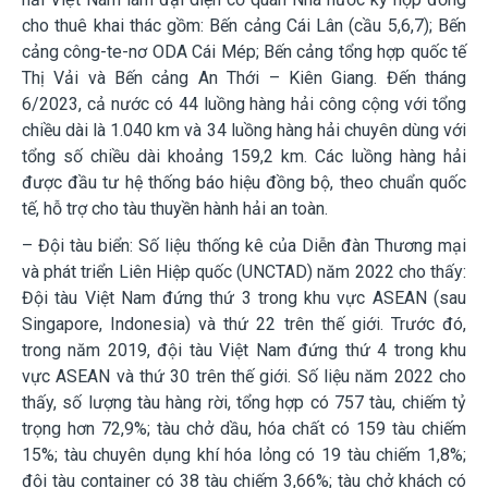
cho thuê khai thác gồm: Bến cảng Cái Lân (cầu 5,6,7); Bến
cảng công-te-nơ ODA Cái Mép; Bến cảng tổng hợp quốc tế
Thị Vải và Bến cảng An Thới – Kiên Giang. Đến tháng
6/2023, cả nước có 44 luồng hàng hải công cộng với tổng
chiều dài là 1.040 km và 34 luồng hàng hải chuyên dùng với
tổng số chiều dài khoảng 159,2 km. Các luồng hàng hải
được đầu tư hệ thống báo hiệu đồng bộ, theo chuẩn quốc
tế, hỗ trợ cho tàu thuyền hành hải
an toàn.
– Đội tàu biển:
Số liệu thống kê của Diễn đàn Thương mại
và phát triển Liên Hiệp quốc (UNCTAD) năm 2022 cho thấy:
Đội tàu Việt Nam đứng thứ 3 trong khu vực ASEAN (sau
Singapore, Indonesia) và thứ 22 trên thế giới. Trước đó,
trong năm 2019, đội tàu Việt Nam đứng thứ 4 trong khu
vực ASEAN và thứ 30 trên thế giới. Số liệu năm 2022 cho
thấy, số lượng tàu hàng rời, tổng hợp có 757 tàu, chiếm tỷ
trọng hơn 72,9%; tàu chở dầu, hóa chất có 159 tàu chiếm
15%; tàu chuyên dụng khí hóa lỏng có 19 tàu chiếm 1,8%;
đội tàu container có 38 tàu chiếm 3,66%; tàu chở khách có