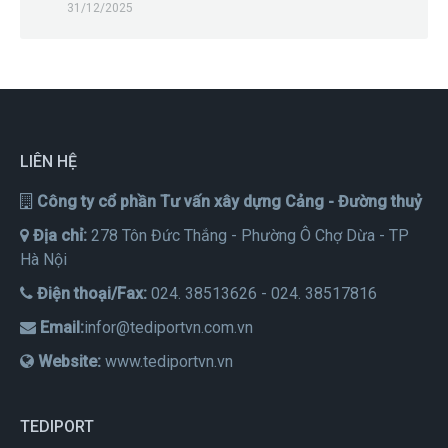
31/12/2025
LIÊN HỆ
Công ty cổ phần Tư vấn xây dựng Cảng - Đường thuỷ
Địa chỉ:
278 Tôn Đức Thắng - Phường Ô Chợ Dừa - TP
Hà Nội
Điện thoại/Fax:
024. 38513626 - 024. 38517816
Email:
infor@tediportvn.com.vn
Website:
www.tediportvn.vn
TEDIPORT