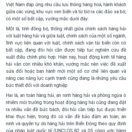
Việt Nam đáp ứng nhu cầu lưu thông hàng hoá, hành khách
giữa các vùng, khu vực ven biển và từ bờ ra các đảo xa bờ,
có một số bất cập, vướng mắc
dưới đây:
Một là
, tính đồng bộ, thống nhất giữa chính sách hàng hải
với luật hàng hải và giữa luật, chính sách của một số ngành,
lĩnh vực liên quan với luật, chính sách vận tải biển còn có
bất cập, đang đòi hỏi cần được tiếp tục nghiên cứu đề
xuất điều chỉnh phù hợp. Hiện nay, hoạt động kinh tế hàng
hải vẫn còn nhiều khó khăn, vướng mắc nên việc đề xuất
sửa đổi hoặc ban hành mới một số cơ chế liên quan và
nâng cao năng lực cạnh tranh cũng đang là những yêu cầu
bức thiết đối với doan
h nghiệp.
Hai là,
an toàn hàng hải, an ninh hàng hải và phòng ngừa ô
nhiễm môi trường trong hoạt động hàng hải cũng đang đặt
ra nhiều vấn đề bức bách, đòi hỏi cần tiếp tục được triển
khai thực hiện, trong đó có vấn đề bảo đảm an toàn, an
ninh và quyền tự do hàng hải trên Biển Đông theo quy định
của pháp luật quốc tế (UNCLOS 82 và 05 công ước hàng