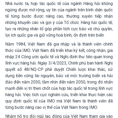
Nhà nước ta, hợp tác quốc tế của ngành Hàng hải không
ngừng được mở rộng, uy tín của ngành trên bình diện quốc
tế từng bước được nâng cao, thường xuyên tiếp nhận
những khuyến cáo và gợi ý của Tổ chức Hàng hải quốc tế,
tạo ra những nhân tố góp phần tích cực bảo vệ chủ quyền,
lợi ích quốc gia và giữ vững hoà bình, ổn định t
rên biển.
Năm 1984, Việt Nam đã gia nhập và là thành viên chính
thức của IMO. Việt Nam đã triển khai ký kết, công nhận, gia
nhập 24 Công ước quốc tế và Nghị định thư liên quan trong
lĩnh vực hàng hải. Ngày 3/4/2023, Chính phủ ban hành Nghị
quyết số 48/NQ-CP phê duyệt Chiến lược khai thác, sử
dụng bền vững tài nguyên, bảo vệ môi trường biển và hải
đảo đến năm 2030, tầm nhìn đến năm 2050, trong đó nhấn
mạnh đến vị trí then chốt của hợp tác quốc tế trong lĩnh vực
hàng hải. Việc tích cực nghiên cứu, triển khai thực hiện các
quy định quốc tế của IMO mà Việt Nam là thành viên đã
từng bước nâng cao vị thế của Việt Nam
trong IMO.
Nhằm hỗ trợ đội ngũ lao động của Việt Nam tham gia vào