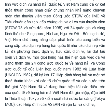
lĩnh vực dịch vụ hàng hải quốc tế, Việt Nam cũng đã ký kết
thỏa thuận công nhận giấy chứng nhận khả năng chuyên
môn cho thuyền viên theo Công ước STCW của IMO về
Tiêu chuẩn đào tạo, cấp chứng chỉ và đi ca của thuyền viên
(STCW-78 và sửa đổi năm 1995) với 24 quốc gia và vùng
lãnh thổ như Singapore, Hà Lan, Nga, Ấn Độ… Bên cạnh đó,
Việt Nam chú trọng nâng cấp, phát triển các cảng biển và
cung cấp các dịch vụ hàng hải quốc tế như các dịch vụ vận
tải đa phương thức, dịch vụ hậu cần, dịch vụ lai dắt tàu
biển và dịch vụ môi giới hàng hải, thể hiện qua việc đã và
đang tham gia 24 công ước quốc tế về hàng hải và Công
ước quốc tế của Liên hợp quốc năm 1982 về Luật biển
(UNCLOS 1982); đã ký kết 17 Hiệp định hàng hải và một số
thoả thuận khác với các tổ chức quốc tế và các nước trên
thế giới. Việt Nam đã và đang thực hiện tốt các điều ước
của quốc tế về hàng hải mà Việt Nam đã gia nhập, đặc biệt
là Thỏa thuận Tokyo về kiểm soát nhà nước tại cảng (Tokyo
MOU); các Hiệp định của ASEAN về vận tải và
dịch vụ.