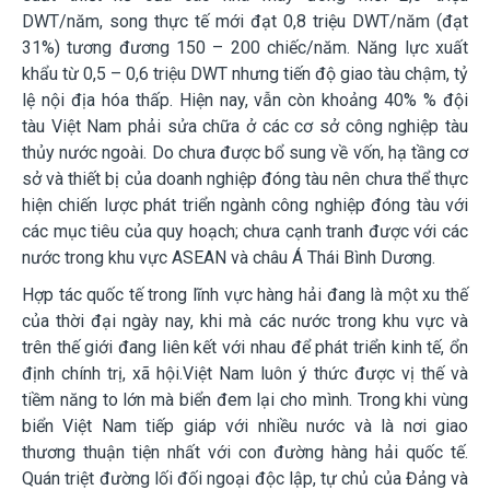
DWT/năm, song thực tế mới đạt 0,8 triệu DWT/năm (đạt
31%) tương đương 150 – 200 chiếc/năm. Năng lực xuất
khẩu từ 0,5 – 0,6 triệu DWT nhưng tiến độ giao tàu chậm, tỷ
lệ nội địa hóa thấp. Hiện nay, vẫn còn khoảng 40% % đội
tàu Việt Nam phải sửa chữa ở các cơ sở công nghiệp tàu
thủy nước ngoài. Do chưa được bổ sung về vốn, hạ tầng cơ
sở và thiết bị của doanh nghiệp đóng tàu nên chưa thể thực
hiện chiến lược phát triển ngành công nghiệp đóng tàu với
các mục tiêu của quy hoạch; chưa cạnh tranh được với các
nước trong khu vực ASEAN và châu Á Thái Bì
nh Dương.
Hợp tác quốc tế trong lĩnh vực hàng hải đang là một xu thế
của thời đại ngày nay, khi mà các nước trong khu vực và
trên thế giới đang liên kết với nhau để phát triển kinh tế, ổn
định chính trị, xã hội.Việt Nam luôn ý thức được vị thế và
tiềm năng to lớn mà biển đem lại cho mình. Trong khi vùng
biển Việt Nam tiếp giáp với nhiều nước và là nơi giao
thương thuận tiện nhất với con đường hàng hải quốc tế.
Quán triệt đường lối đối ngoại độc lập, tự chủ của Đảng và