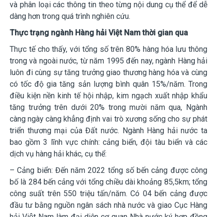
và phân loại các thông tin theo từng nội dung cụ thể để dễ
dàng hơn trong quá trình n
ghiên cứu.
Thực trạng ngành Hàng hải Việt Nam thời gian qua
Thực tế cho thấy, với tổng số trên 80% hàng hóa lưu thông
trong và ngoài nước, từ năm 1995 đến nay, ngành Hàng hải
luôn đi cùng sự tăng trưởng giao thương hàng hóa và cùng
có tốc độ gia tăng sản lượng bình quân 15%/năm. Trong
điều kiện nền kinh tế hội nhập, kim ngạch xuất nhập khẩu
tăng trưởng trên dưới 20% trong mười năm qua, Ngành
càng ngày càng khẳng định vai trò xương sống cho sự phát
triển thương mại của Đất nước. Ngành Hàng hải nước ta
bao gồm 3 lĩnh vực chính: cảng biển, đội tàu biển và các
dịch vụ hàng hải khá
c, cụ thể:
– Cảng biển:
Đến năm 2022 tổng số bến cảng được công
bố là 284 bến cảng với tổng chiều dài khoảng 85,5km; tổng
công suất trên 550 triệu tấn/năm. Có 04 bến cảng được
đầu tư bằng nguồn ngân sách nhà nước và giao Cục Hàng
hải Việt Nam làm đại diện cơ quan Nhà nước ký hợp đồng