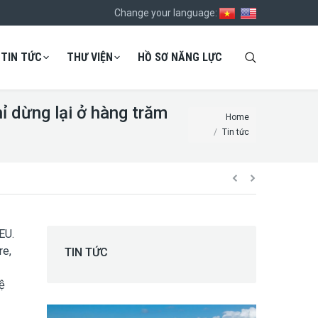
Change your language:
TIN TỨC
THƯ VIỆN
HỒ SƠ NĂNG LỰC
ỉ dừng lại ở hàng trăm
You are here:
Home
Tin tức
TEU.
re,
TIN TỨC
ệ