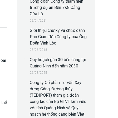
Công đoàn Công ty thăm hiện
trường dự án Bến 7&8 Cảng
Cửa Lò
02/04/2021
Giới thiệu chữ ký và chức danh
Phó Giám đốc Công ty của Ông
Doãn Vĩnh Lộc
08/06/2018
Quy hoạch gần 30 bến cảng tại
oai
Quảng Ninh đến năm 2030
26/03/2025
Công ty Cổ phần Tư vấn Xây
dựng Cảng-Đường thủy
(TEDIPORT) tham gia đoàn
công tác của Bộ GTVT làm việc
 thể
với tỉnh Quảng Ninh về Quy
hoạch hệ thống cảng biển Việt