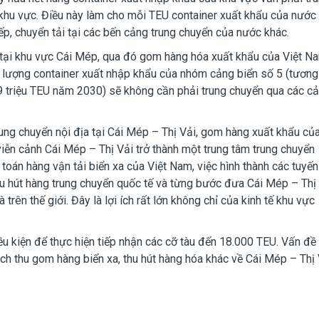
khu vực. Điều này làm cho mỗi TEU container xuất khẩu của nước 
p, chuyển tải tại các bến cảng trung chuyển của nước khác.
 tại khu vực Cái Mép, qua đó gom hàng hóa xuất khẩu của Việt N
hối lượng container xuất nhập khẩu của nhóm cảng biển số 5 (tương
9 triệu TEU năm 2030) sẽ không cần phải trung chuyển qua các c
rung chuyển nội địa tại Cái Mép – Thị Vải, gom hàng xuất khẩu củ
n cảnh Cái Mép – Thị Vải trở thành một trung tâm trung chuyển
i toán hàng vận tải biển xa của Việt Nam, việc hình thành các tuyến
hu hút hàng trung chuyển quốc tế và từng bước đưa Cái Mép – Thị
rên thế giới. Đây là lợi ích rất lớn không chỉ của kinh tế khu vực
u kiện để thực hiện tiếp nhận các cỡ tàu đến 18.000 TEU. Vấn đề
sách thu gom hàng biển xa, thu hút hàng hóa khác về Cái Mép – Thị 