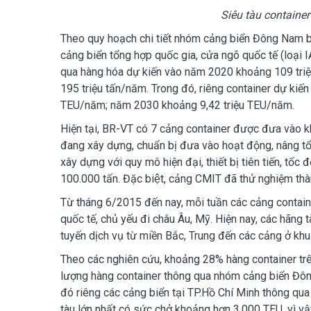
Siêu tàu containe
Theo quy hoạch chi tiết nhóm cảng biển Đông Nam b
cảng biển tổng hợp quốc gia, cửa ngõ quốc tế (loại 
qua hàng hóa dự kiến vào năm 2020 khoảng 109 tr
195 triệu tấn/năm. Trong đó, riêng container dự ki
TEU/năm; năm 2030 khoảng 9,42 triệu TEU/năm.
Hiện tại, BR-VT có 7 cảng container được đưa vào kh
đang xây dựng, chuẩn bị đưa vào hoạt động, nâng t
xây dựng với quy mô hiện đại, thiết bị tiên tiến, tốc 
100.000 tấn. Đặc biệt, cảng CMIT đã thử nghiệm thà
Từ tháng 6/2015 đến nay, mỗi tuần các cảng containe
quốc tế, chủ yếu đi châu Âu, Mỹ. Hiện nay, các hãng
tuyến dịch vụ từ miền Bắc, Trung đến các cảng ở khu
Theo các nghiên cứu, khoảng 28% hàng container trê
lượng hàng container thông qua nhóm cảng biển Đôn
đó riêng các cảng biển tại TP.Hồ Chí Minh thông qua
tàu lớn nhất có sức chở khoảng hơn 3.000 TEU, vì vậ