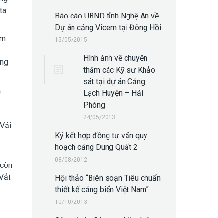
ta
Báo cáo UBND tỉnh Nghệ An về
Dự án cảng Vicem tại Đông Hồi
am
15/05/2015
Hình ảnh về chuyến
ảng
thăm các Kỹ sư Khảo
sát tại dự án Cảng
a
Lạch Huyện – Hải
Phòng
24/05/2013
 Vải
Ký kết hợp đồng tư vấn quy
hoạch cảng Dung Quất 2
08/08/2012
 còn
Vải.
Hội thảo “Biên soạn Tiêu chuẩn
thiết kế cảng biển Việt Nam”
10/10/2013