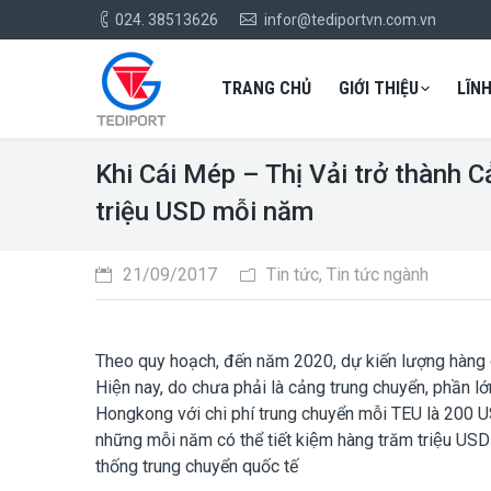
024. 38513626
infor@tediportvn.com.vn
TRANG CHỦ
GIỚI THIỆU
LĨN
Khi Cái Mép – Thị Vải trở thành C
triệu USD mỗi năm
21/09/2017
Tin tức
,
Tin tức ngành
Theo quy hoạch, đến năm 2020, dự kiến lượng hàng co
Hiện nay, do chưa phải là cảng trung chuyển, phần 
Hongkong với chi phí trung chuyển mỗi TEU là 200 USD.
những mỗi năm có thể tiết kiệm hàng trăm triệu USD
thống trung chuyển quốc tế