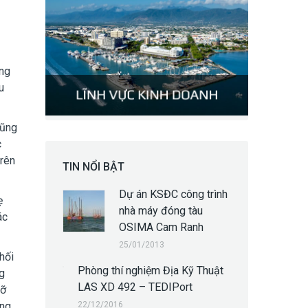
ảng
u
cũng
c
trên
TIN NỔI BẬT
Dự án KSĐC công trình
ẹ
nhà máy đóng tàu
ác
OSIMA Cam Ranh
25/01/2013
hối
Phòng thí nghiệm Địa Kỹ Thuật
g
LAS XD 492 – TEDIPort
cỡ
22/12/2016
ung