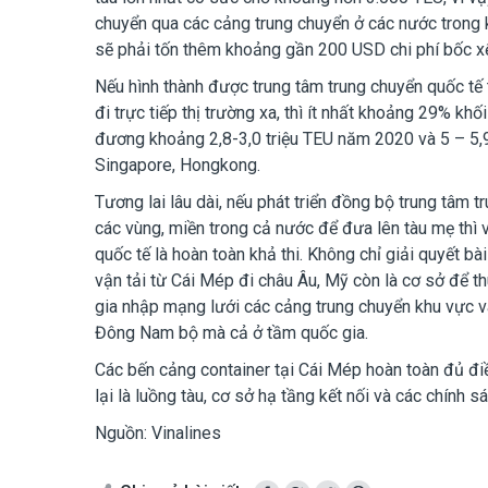
chuyển qua các cảng trung chuyển ở các nước trong 
sẽ phải tốn thêm khoảng gần 200 USD chi phí bốc xế
Nếu hình thành được trung tâm trung chuyển quốc tế
đi trực tiếp thị trường xa, thì ít nhất khoảng 29% k
đương khoảng 2,8-3,0 triệu TEU năm 2020 và 5 – 5,
Singapore, Hongkong.
Tương lai lâu dài, nếu phát triển đồng bộ trung tâm t
các vùng, miền trong cả nước để đưa lên tàu mẹ thì viễ
quốc tế là hoàn toàn khả thi. Không chỉ giải quyết bà
vận tải từ Cái Mép đi châu Âu, Mỹ còn là cơ sở để t
gia nhập mạng lưới các cảng trung chuyển khu vực và t
Đông Nam bộ mà cả ở tầm quốc gia.
Các bến cảng container tại Cái Mép hoàn toàn đủ điề
lại là luồng tàu, cơ sở hạ tầng kết nối và các chính 
Nguồn: Vinalines