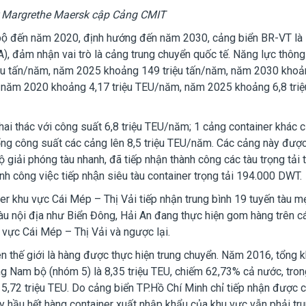
r Margrethe Maersk cập Cảng CMIT
ộ đến năm 2020, định hướng đến năm 2030, cảng biển BR-VT là
IA), đảm nhận vai trò là cảng trung chuyển quốc tế. Năng lực thông
iệu tấn/năm, năm 2025 khoảng 149 triệu tấn/năm, năm 2030 kho
ến năm 2020 khoảng 4,17 triệu TEU/năm, năm 2025 khoảng 6,8 triệ
ai thác với công suất 6,8 triệu TEU/năm; 1 cảng container khác 
ổng công suất các cảng lên 8,5 triệu TEU/năm. Các cảng này đượ
độ giải phóng tàu nhanh, đã tiếp nhận thành công các tàu trọng tải 
nh công việc tiếp nhận siêu tàu container trọng tải 194.000 DWT.
r khu vực Cái Mép – Thị Vải tiếp nhận trung bình 19 tuyến tàu m
 tàu nội địa như Biển Đông, Hải An đang thực hiện gom hàng trên c
 vực Cái Mép – Thị Vải và ngược lại.
n thế giới là hàng được thực hiện trung chuyển. Năm 2016, tổng k
g Nam bộ (nhóm 5) là 8,35 triệu TEU, chiếm 62,73% cả nước, tron
 5,72 triệu TEU. Do cảng biển TP.Hồ Chí Minh chỉ tiếp nhận được 
y hầu hết hàng container xuất nhập khẩu của khu vực vẫn phải tr