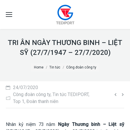
TRI ÂN NGÀY THƯƠNG BINH – LIỆT
SỸ (27/7/1947 – 27/7/2020)
You are here:
Home
Tin tức
Công đoàn công ty
24/07/2020
Công đoàn công ty
,
Tin tức TEDIPORT
,
Top 1
,
Đoàn thanh niên
Nhân kỷ niệm 73 năm
Ngày Thương binh – Liệt sỹ