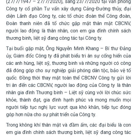
(27/7/1947 – 27/7/2020), sáng 23/7/2020 tại văn phòng
Công ty cổ phần Tư vấn xây dựng Cảng-Đường thủy, đại
diện Lãnh đạo Công ty, các tổ chức đoàn thể Công đoàn,
Đoàn thanh niên đã tổ chức gặp mặt thân mật CBCNV,
người lao động là thân nhân, con em gia đình chính sách
thương binh, liệt sỹ đang công tác tại Công ty.
Tại buổi gặp mặt, Ông Nguyễn Minh Khang – Bí thư Đảng
ủy, Giám đốc Công ty đã phát biểu tri ân sự cống hiến của
các anh hùng, liệt sỹ, thương binh và những người có công
đã đóng góp cho sự nghiệp giải phóng dân tộc, bảo vệ tổ
quốc. Đồng thời thay mặt toàn thể CBCNV Công ty gửi lời
tri ân đến các CBCNV, người lao động của Công ty là thân
nhân gia đình Thương binh – Liệt sỹ cùng với lời chúc sức
khỏe, thành đạt, gia đình hạnh phúc và mong muốn mọi
người tiếp tục nghị lực vượt qua khó khăn, tiếp tục đóng
góp hơn nữa cho sự phát triển của Công ty.
Trong không khí thân mật và đầm ấm, các đại biểu là con
em gia đình chính sách thương binh, liệt sỹ đang công tác