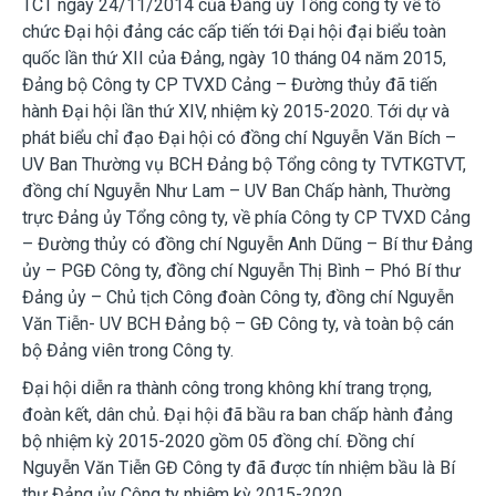
TCT ngày 24/11/2014 của Đảng ủy Tổng công ty về tổ
chức Đại hội đảng các cấp tiến tới Đại hội đại biểu toàn
quốc lần thứ XII của Đảng, ngày 10 tháng 04 năm 2015,
Đảng bộ Công ty CP TVXD Cảng – Đường thủy đã tiến
hành Đại hội lần thứ XIV, nhiệm kỳ 2015-2020. Tới dự và
phát biểu chỉ đạo Đại hội có đồng chí Nguyễn Văn Bích –
UV Ban Thường vụ BCH Đảng bộ Tổng công ty TVTKGTVT,
đồng chí Nguyễn Như Lam – UV Ban Chấp hành, Thường
trực Đảng ủy Tổng công ty, về phía Công ty CP TVXD Cảng
– Đường thủy có đồng chí Nguyễn Anh Dũng – Bí thư Đảng
ủy – PGĐ Công ty, đồng chí Nguyễn Thị Bình – Phó Bí thư
Đảng ủy – Chủ tịch Công đoàn Công ty, đồng chí Nguyễn
Văn Tiễn- UV BCH Đảng bộ – GĐ Công ty, và toàn bộ cán
bộ Đảng viên trong Công ty.
Đại hội diễn ra thành công trong không khí trang trọng,
đoàn kết, dân chủ. Đại hội đã bầu ra ban chấp hành đảng
bộ nhiệm kỳ 2015-2020 gồm 05 đồng chí. Đồng chí
Nguyễn Văn Tiễn GĐ Công ty đã được tín nhiệm bầu là Bí
thư Đảng ủy Công ty nhiệm kỳ 2015-2020.